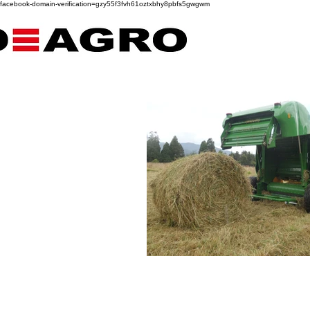
facebook-domain-verification=gzy55f3fvh61oztxbhy8pbfs5gwgwm