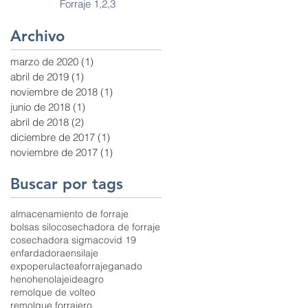
Forraje 1,2,3
Archivo
marzo de 2020
(1)
1 entrada
abril de 2019
(1)
1 entrada
noviembre de 2018
(1)
1 entrada
junio de 2018
(1)
1 entrada
abril de 2018
(2)
2 entradas
diciembre de 2017
(1)
1 entrada
noviembre de 2017
(1)
1 entrada
Buscar por tags
almacenamiento de forraje
bolsas silo
cosechadora de forraje
cosechadora sigma
covid 19
enfardadora
ensilaje
expoperulactea
forraje
ganado
heno
henolaje
ideagro
remolque de volteo
remolque forrajero