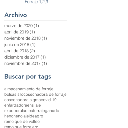
Forraje 1,2,3
Archivo
marzo de 2020
(1)
1 entrada
abril de 2019
(1)
1 entrada
noviembre de 2018
(1)
1 entrada
junio de 2018
(1)
1 entrada
abril de 2018
(2)
2 entradas
diciembre de 2017
(1)
1 entrada
noviembre de 2017
(1)
1 entrada
Buscar por tags
almacenamiento de forraje
bolsas silo
cosechadora de forraje
cosechadora sigma
covid 19
enfardadora
ensilaje
expoperulactea
forraje
ganado
heno
henolaje
ideagro
remolque de volteo
remolque forrajero