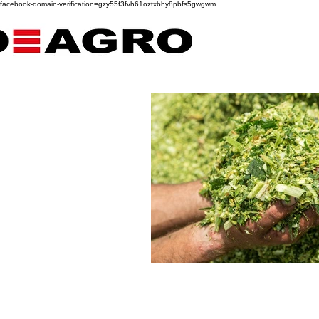
facebook-domain-verification=gzy55f3fvh61oztxbhy8pbfs5gwgwm