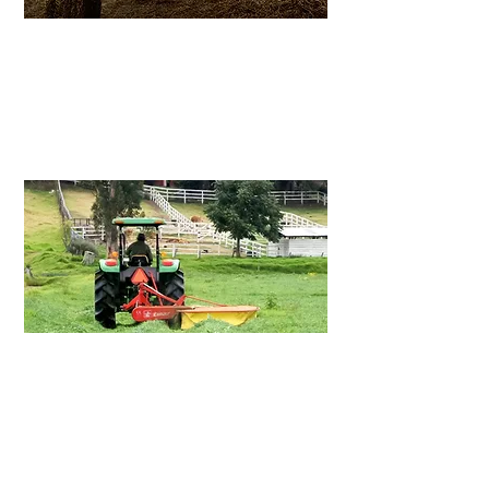
Heno y Henolaje
Enfardadoras de pacas cuadradas
y redondas, plastificadora
Ver mas >
Segadoras e Hileradores
Segadoras de forraje,
volteadoras, esparcidores.
Ver mas >