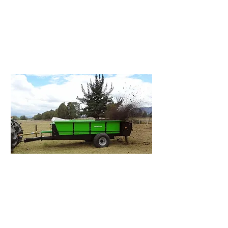
Ensiladoras - Silobolsa
Ensilaje en bolsas de 70
Toneladas y bolsas de 50 kilos.
Cargadores
Ver mas >
Remolques Compost -
Volteadoras
Esparcidores de estiercol /
compost. Tanques estercoleros...
Ver mas >