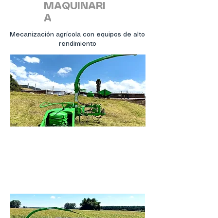
MAQUINARI
A
Mecanización agrícola con equipos de alto
rendimiento
Cosechadoras de Forraje
Cosechadoras y cabezales para
pastos
Ver mas >