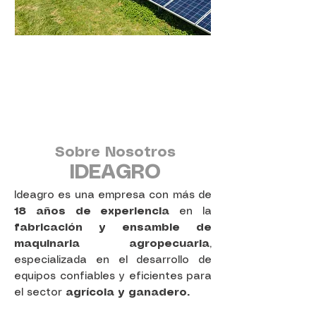
Limpieza paneles Solares
Cepillo SunBrush
La solución de limpieza SunBrush
mobil compact para su sistema
fotovoltaico
Ver mas >
Sobre Nosotros
IDEAGRO
Ideagro es una empresa con más de
18 años de experiencia
en la
fabricación y ensamble de
maquinaria agropecuaria
,
especializada en el desarrollo de
equipos confiables y eficientes para
el sector
agrícola y ganadero.