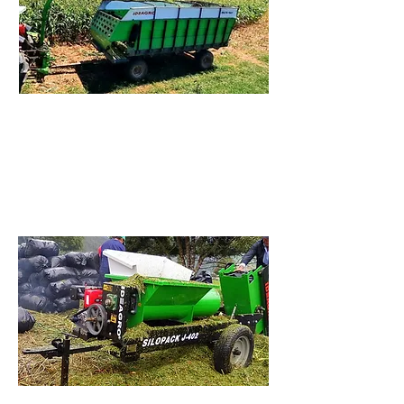
Remolques Forrajeros - Mixer
Remolques de descarga lateral y
trasera. Mixer para elaborar
dietas
Ver mas >