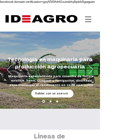
facebook-domain-verification=gzy55f3fvh61oztxbhy8pbfs5gwgwm
Tecnología en maquinaria para
producción agropecuaria
Maquinaria especializada para cosecha de forraje,
ensilaje, heno, compost y fumigación, diseñada
para maximizar el rendimiento en cada operación
Hablar con un asesor
Cobertura
a
+ 18 años
Asesoría
nivel
nacional
Personalizada
de
e
internacional
experiencia
LÍneas
de