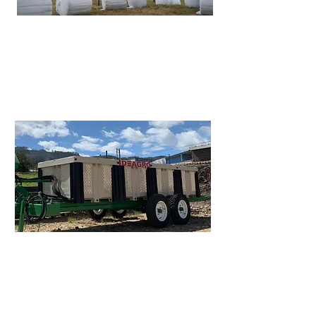
Bolsas para Silo - Heno
Bolsas de 5 y 6 pies, bolsas de
50Kg. Plastico
Ver mas >
Transporte de Cosecha
Porta Bins es el mejor sistema
para realizar las actividades de
cosecha ...
Ver mas >