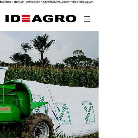
facebook-domain-verification=gzy55f3fvh61oztxbhy8pbfs5gwgwm